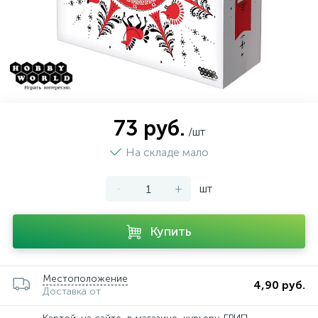
73 руб.
/шт
На складе мало
-
+
шт
Купить
Местоположение
4,90 руб.
Доставка от