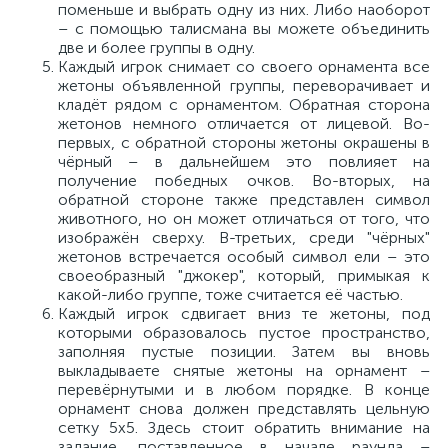
поменьше и выбрать одну из них. Либо наоборот
– с помощью талисмана вы можете объединить
две и более группы в одну.
Каждый игрок снимает со своего орнамента все
жетоны объявленной группы, переворачивает и
кладёт рядом с орнаментом. Обратная сторона
жетонов немного отличается от лицевой. Во-
первых, с обратной стороны жетоны окрашены в
чёрный – в дальнейшем это повлияет на
получение победных очков. Во-вторых, на
обратной стороне также представлен символ
животного, но он может отличаться от того, что
изображён сверху. В-третьих, среди "чёрных"
жетонов встречается особый символ ели – это
своеобразный "джокер", который, примыкая к
какой-либо группе, тоже считается её частью.
Каждый игрок сдвигает вниз те жетоны, под
которыми образовалось пустое пространство,
заполняя пустые позиции. Затем вы вновь
выкладываете снятые жетоны на орнамент –
перевёрнутыми и в любом порядке. В конце
орнамент снова должен представлять цельную
сетку 5х5. Здесь стоит обратить внимание на
задание, поставленное в начале раунда –