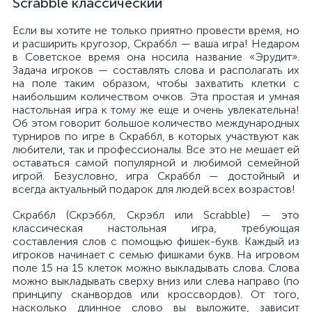
Scrabble классический
Если вы хотите не только приятно провести время, но
и расширить кругозор, Скраббл — ваша игра! Недаром
в Советское время она носила название «Эрудит».
Задача игроков — составлять слова и располагать их
на поле таким образом, чтобы захватить клетки с
наибольшим количеством очков. Эта простая и умная
настольная игра к тому же еще и очень увлекательна!
Об этом говорит большое количество международных
турниров по игре в Скраббл, в которых участвуют как
любители, так и профессионалы. Все это не мешает ей
оставаться самой популярной и любимой семейной
игрой. Безусловно, игра Скраббл — достойный и
всегда актуальный подарок для людей всех возрастов!
Скраббл (Скрэббл, Скрэбл или Scrabble) — это
классическая настольная игра, требующая
составления слов с помощью фишек-букв. Каждый из
игроков начинает с семью фишками букв. На игровом
поле 15 на 15 клеток можно выкладывать слова. Слова
можно выкладывать сверху вниз или слева направо (по
принципу сканвордов или кроссвордов). От того,
насколько длинное слово вы выложите, зависит