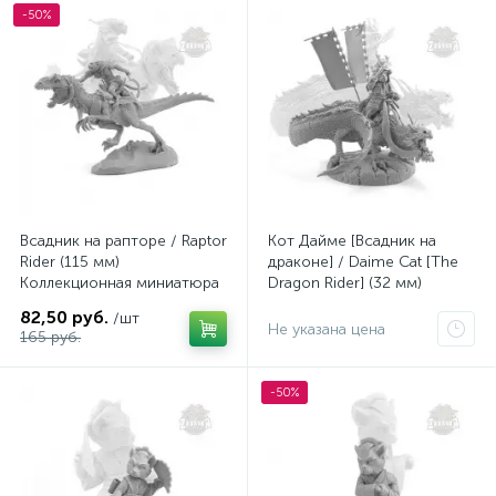
-50%
Всадник на рапторе / Raptor
Кот Дайме [Всадник на
Rider (115 мм)
драконе] / Daime Cat [The
Коллекционная миниатюра
Dragon Rider] (32 мм)
Zabavka
Коллекционная миниатюра
82,50 руб.
/шт
Zabavka
Не указана цена
165 руб.
-50%