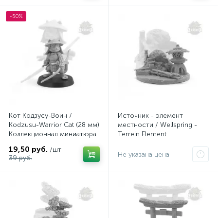
-50%
Кот Кодзусу-Воин /
Источник - элемент
Kodzusu-Warrior Cat (28 мм)
местности / Wellspring -
Коллекционная миниатюра
Terrein Element.
Zabavka
Коллекционная миниатюра
19,50 руб.
/шт
Zabavka
Не указана цена
39 руб.