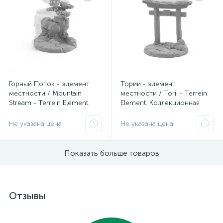
Горный Поток - элемент
Тории - элемент
местности / Mountain
местности / Torii - Terrein
Stream - Terrein Element.
Element. Коллекционная
Коллекционная миниатюра
миниатюра Zabavka
Zabavka
Не указана цена
Не указана цена
Показать больше товаров
Отзывы