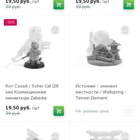
19,50 руб.
19,50 руб.
/шт
/шт
39 руб.
39 руб.
-50%
Кот Сохей / Sohei Cat (28
Источник - элемент
мм) Коллекционная
местности / Wellspring -
миниатюра Zabavka
Terrein Element.
Коллекционная миниатюра
19,50 руб.
/шт
Zabavka
Не указана цена
39 руб.