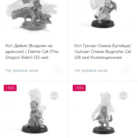
Кот Дайме [Всадник на
Кот Гунсан Онана-Бугейша/
драконе] / Daime Cat [The
Gunsan Onana-Bugeisha Cat
Dragon Rider] (32 мм)
(28 мм) Коллекционная
Коллекционная миниатюра
миниатюра Zabavka
Zabavka
Не указана цена
Не указана цена
-50%
-50%