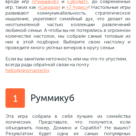
вроде игр
«Руммикуб»
и
«Эрудит»
, до современных
игр, таких как
«Саграда»
и
«7 Чудес»
! Настольные игры
развивают коммуникабельность, стратегическое
мышление, укрепляют семейный дух, что делает их
неотъемлемой частью коллекции развлечений
любимой семьи. А чтобы вы не потерялись в огромном
количестве настолок, мы собрали самые топовые из
них в этой подборке. Выберите свою настолку и
проведите много уютных вечеров в кругу семьи.
Если вы заметили неточность или мы что-то упустили,
всегда рады обратной связи на почту
hello@igromaster.by
Руммикуб
1
Эта игра собрала в себя лучшее из семейства
логических. Представьте, что получится, если
объединить покер, Домино и Скраббл? Не вышло?
Результатом будет одна из самых популярных