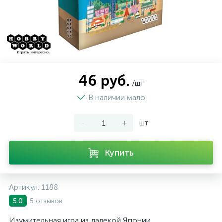
46 руб.
/шт
В наличии мало
-
+
шт
Купить
Артикул:
1188
5 отзывов
5.0
Изумительная игра из далекой Японии