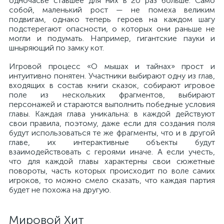
одночасье ставшее для них в 20 раз больше. Само
собой, маленький рост — не помеха великим
подвигам, однако теперь героев на каждом шагу
подстерегают опасности, о которых они раньше не
могли и подумать. Например, гигантские пауки и
шныряющий по замку кот.
Игровой процесс «О мышах и тайнах» прост и
интуитивно понятен. Участники выбирают одну из глав,
входящих в состав книги сказок, собирают игровое
поле из нескольких фрагментов, выбирают
персонажей и стараются выполнить победные условия
главы. Каждая глава уникальна: в каждой действуют
свои правила, поэтому, даже если для создания поля
будут использоваться те же фрагменты, что и в другой
главе, их интерактивные объекты будут
взаимодействовать с героями иначе. А если учесть,
что для каждой главы характерны свои сюжетные
повороты, часть которых происходит по воле самих
игроков, то можно смело сказать, что каждая партия
будет не похожа на другую.
Мировой Хит