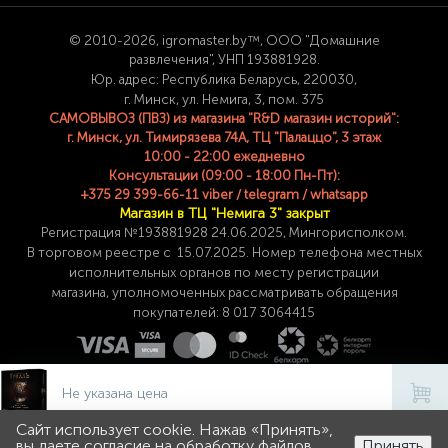
© 2
010-2026, igromaster.
by™, ООО "Домашние
развлечения", УНП 193881928.
Юр. адрес: Республика Беларусь, 220030,
г. Минск, ул. Немига, 3, пом. 375
САМОВЫВОЗ (ПВЗ) из магазина "R&D магазин историй":
г. Минск, ул. Тимирязева 74A, ТЦ "Палаццо", 3 этаж
10:00 - 22:00 ежедневно
Консультации (09:00 - 18:00 Пн-Пт):
+375 29 399-66-11 viber / telegram / whatsapp
Магазин в ТЦ "Немига 3" закрыт
Регистрация №193881928 24
.06.2025, Мингорисполком.
В торговом реестре с 15.07.2025. Номер телефона
местных
исполнительных органов по месту
регистрации
магазина,
уполномоченных рассматривать обращения
покупателей: 8 017 3064415
Не указана цена
Сайт использует cookie. Нажав «Принять»,
0
0
вы даете согласие на обработку файлов
Принять