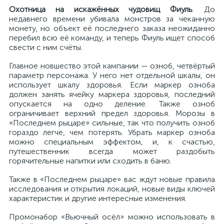
Охотница на искажённых чудовищ Фиул
ь
. До
недавнего времени убивала монстров за чеканную
монету, но объект её последнего заказа неожиданно
перебил всю её команду, и теперь Фиуль ищет способ
свести с ним счёты.
Главное новшество этой кампании — озноб, четвёртый
параметр персонажа. У него нет отдельной шкалы, он
использует шкалу здоровья. Если маркер озноба
должен занять ячейку маркера здоровья, последний
опускается на одно деление. Также озноб
ограничивает верхний предел здоровья. Морозы в
«Последнем рыцаре» сильные, так что получить озноб
гораздо легче, чем потерять. Убрать маркер озноба
можно специальным эффектом, и, к счастью,
путешественник всегда может раздобыть
горячительные напитки или сходить в баню.
Также в «Последнем рыцаре» вас ждут новые правила
исследования и открытия локаций, новые виды ключей
характеристик и другие интересные изменения.
Промонабор «Вьючный осёл» можно использовать в