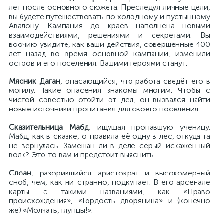
лет после основного сюжета. Преследуя личные цели,
вы будете путешествовать по холодному и пустынному
Авалону. Кампания до краёв наполнена новыми
взаимодействиями, решениями и секретами. Вы
воочию увидите, как ваши действия, совершённые 400
лет назад во время основной кампании, изменили
остров и его поселения. Вашими героями станут:
Мясник Даган
, опасающийся, что работа сведёт его в
могилу. Такие опасения знакомы многим. Чтобы с
чистой совестью отойти от дел, он вызвался найти
новые источники пропитания для своего поселения.
Сказительница Мабд
, ищущая пропавшую ученицу.
Мабд, как в сказке, отправила её одну в лес, откуда та
не вернулась. Замешан ли в деле серый искажённый
волк? Это-то вам и предстоит выяснить.
Слоа
н
, разорившийся аристократ и высокомерный
сноб, чем, как ни странно, подкупает. В его арсенале
карты с такими названиями, как «Право
происхождения», «Гордость дворянина» и (конечно
же) «Молчать, глупцы!».