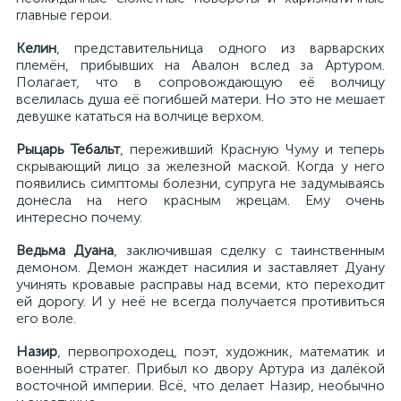
главные герои.
Келин
, представительница одного из варварских
племён, прибывших на Авалон вслед за Артуром.
Полагает, что в сопровождающую её волчицу
вселилась душа её погибшей матери. Но это не мешает
девушке кататься на волчице верхом.
Рыцарь Тебальт
, переживший Красную Чуму и теперь
скрывающий лицо за железной маской. Когда у него
появились симптомы болезни, супруга не задумываясь
донесла на него красным жрецам. Ему очень
интересно почему.
Ведьма Дуана
, заключившая сделку с таинственным
демоном. Демон жаждет насилия и заставляет Дуану
учинять кровавые расправы над всеми, кто переходит
ей дорогу. И у неё не всегда получается противиться
его воле.
Назир
, первопроходец, поэт, художник, математик и
военный стратег. Прибыл ко двору Артура из далёкой
восточной империи. Всё, что делает Назир, необычно