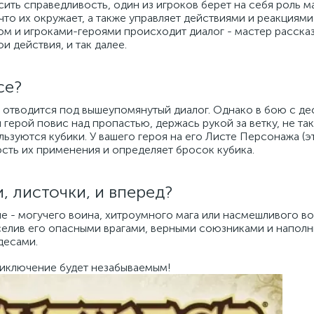
сить справедливость, один из игроков берет на себя роль м
 что их окружает, а также управляет действиями и реакциям
ом и игроками-героями происходит диалог - мастер расска
 действия, и так далее.
се?
, отводится под вышеупомянутый диалог. Однако в бою с д
 герой повис над пропастью, держась рукой за ветку, не та
льзуются кубики. У вашего героя на его Листе Персонажа (э
сть их применения и определяет бросок кубика.
, листочки, и вперед?
ше - могучего воина, хитроумного мага или насмешливого в
аселив его опасными врагами, верными союзниками и напол
десами.
приключение будет незабываемым!