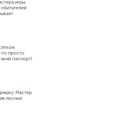
астера игры.
и обитателей
зывает
есятком
к-то просто
такий паспорт)
оришку. Мастер
нив лесные