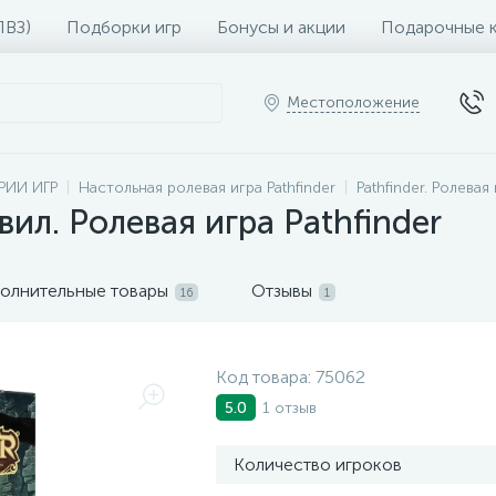
ПВЗ)
Подборки игр
Бонусы и акции
Подарочные 
Местоположение
РИИ ИГР
Настольная ролевая игра Pathfinder
Pathfinder. Ролевая
ил. Ролевая игра Pathfinder
олнительные товары
Отзывы
16
1
Код товара:
75062
1 отзыв
5.0
Количество игроков