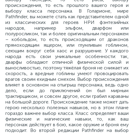
происхождения, то есть прошлого вашего героя и
выбору класса персонажа. В Голарионе, мире
Pathfinder, вы можете стать как представителем одной
из классических для героев НРИ фэнтезийных
народов, например эльфом, дварфом или
полуросликом, так и более оригинальным персонажем
– кобольдом, то есть происходящим от драконов
прямоходящим ящером, или глумливым гоблином,
сеющим вокруг себя хаос и разрушение. У каждого
народа есть свои уникальные особенности: так,
дварфы обладают отличной физической силой и
выносливостью, поэтому тяжёлая броня не снижает их
скорость, а вредные гоблины умеют провоцировать
врагов своим ехидным смехом. Выбор происхождения
влияет в основном на отыгрыш персонажа, ведь одно
дело, если до приключений он был мирным
трактирщиком, и совсем другое, если грабил караваны
на большой дороге. Происхождение также может дать
герою несколько полезных навыков, но в этом плане
гораздо важнее выбор класса. Класс определяет ваши
физические и магические навыки, то, как ваш
персонаж действует в бою, какое оружие и броня ему
подходит. Во второй редакции Pathfinder на выбор