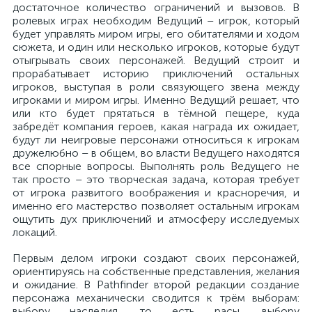
достаточное количество ограничений и вызовов. В
ролевых играх необходим Ведущий – игрок, который
будет управлять миром игры, его обитателями и ходом
сюжета, и один или несколько игроков, которые будут
отыгрывать своих персонажей. Ведущий строит и
прорабатывает историю приключений остальных
игроков, выступая в роли связующего звена между
игроками и миром игры. Именно Ведущий решает, что
или кто будет прятаться в тёмной пещере, куда
забредёт компания героев, какая награда их ожидает,
будут ли неигровые персонажи относиться к игрокам
дружелюбно – в общем, во власти Ведущего находятся
все спорные вопросы. Выполнять роль Ведущего не
так просто – это творческая задача, которая требует
от игрока развитого воображения и красноречия, и
именно его мастерство позволяет остальным игрокам
ощутить дух приключений и атмосферу исследуемых
локаций.
Первым делом игроки создают своих персонажей,
ориентируясь на собственные представления, желания
и ожидание. В Pathfinder второй редакции создание
персонажа механически сводится к трём выборам:
выбору наследия, то есть расы, выбору