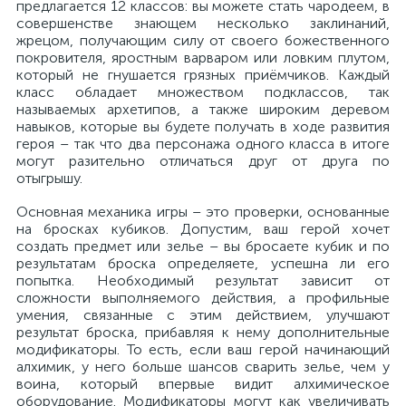
предлагается 12 классов: вы можете стать чародеем, в
совершенстве знающем несколько заклинаний,
жрецом, получающим силу от своего божественного
покровителя, яростным варваром или ловким плутом,
который не гнушается грязных приёмчиков. Каждый
класс обладает множеством подклассов, так
называемых архетипов, а также широким деревом
навыков, которые вы будете получать в ходе развития
героя – так что два персонажа одного класса в итоге
могут разительно отличаться друг от друга по
отыгрышу.
Основная механика игры – это проверки, основанные
на бросках кубиков. Допустим, ваш герой хочет
создать предмет или зелье – вы бросаете кубик и по
результатам броска определяете, успешна ли его
попытка. Необходимый результат зависит от
сложности выполняемого действия, а профильные
умения, связанные с этим действием, улучшают
результат броска, прибавляя к нему дополнительные
модификаторы. То есть, если ваш герой начинающий
алхимик, у него больше шансов сварить зелье, чем у
воина, который впервые видит алхимическое
оборудование. Модификаторы могут как увеличивать