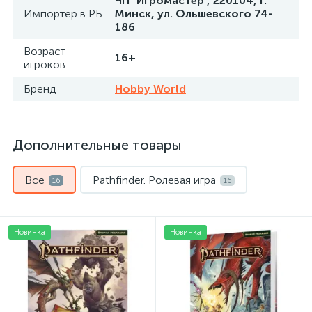
ЧП "Игромастер", 220104, г.
Импортер в РБ
Минск, ул. Ольшевского 74-
186
Возраст
16+
игроков
Бренд
Hobby World
Дополнительные товары
Все
Pathfinder. Ролевая игра
16
16
Новинка
Новинка