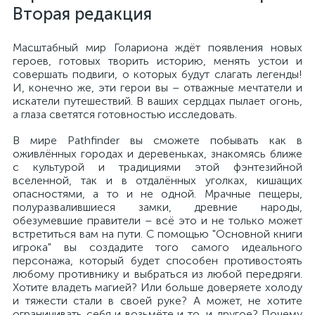
Вторая редакция
Масштабный мир Голариона ждёт появления новых
героев, готовых творить историю, менять устои и
совершать подвиги, о которых будут слагать легенды!
И, конечно же, эти герои вы – отважные мечтатели и
искатели путешествий. В ваших сердцах пылает огонь,
а глаза светятся готовностью исследовать.
В мире Pathfinder вы сможете побывать как в
оживлённых городах и деревеньках, знакомясь ближе
с культурой и традициями этой фэнтезийной
вселенной, так и в отдалённых уголках, кишащих
опасностями, а то и не одной. Мрачные пещеры,
полуразвалившиеся замки, древние народы,
обезумевшие правители – всё это и не только может
встретиться вам на пути. С помощью "Основной книги
игрока" вы создадите того самого идеального
персонажа, который будет способен противостоять
любому противнику и выбраться из любой передряги.
Хотите владеть магией? Или больше доверяете холоду
и тяжести стали в своей руке? А может, не хотите
ограничивать себя и возьмёте и то, и другое? Почему