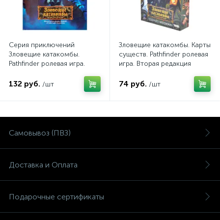
Серия приключений
Зловещие катакомбы. Карты
Зловещие катакомбы.
существ. Pathfinder ролевая
Pathfinder ролевая игра.
игра. Вторая редакция
Вторая редакция
132 руб.
74 руб.
/шт
/шт
Самовывоз (ПВЗ)
Доставка и Оплата
Подарочные сертификаты